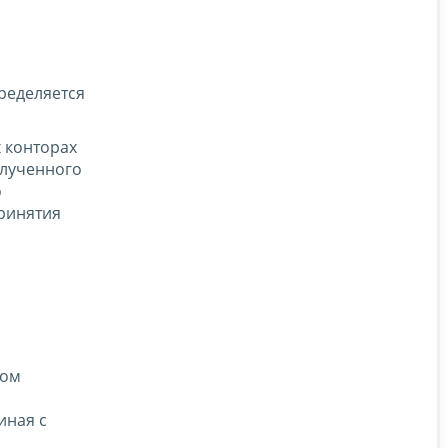
ределяется
 конторах
олученного
о
принятия
ком
иная с