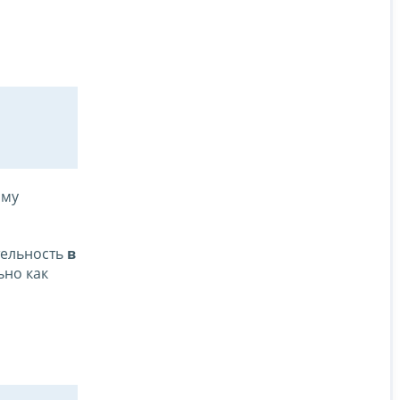
ому
тельность
в
ьно как