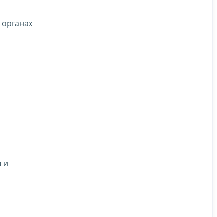
 органах
 и