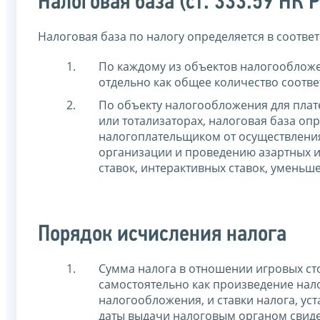
Налоговая база (ст. 333.59 НК 
Налоговая база по налогу определяется в соотве
По каждому из объектов налогообложен
отдельно как общее количество соотв
По объекту налогообложения для плат
или тотализаторах, налоговая база оп
налогоплательщиком от осуществления
организации и проведению азартных иг
ставок, интерактивных ставок, умень
Порядок исчисления налога
Сумма налога в отношении игровых ст
самостоятельно как произведение нал
налогообложения, и ставки налога, ус
даты выдачи налоговым органом свиде