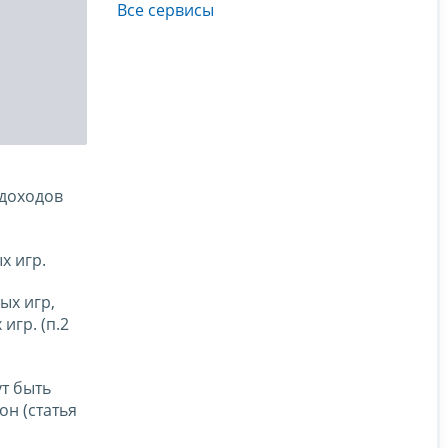
Все сервисы
 доходов
х игр.
ых игр,
игр. (п.2
ут быть
н (статья