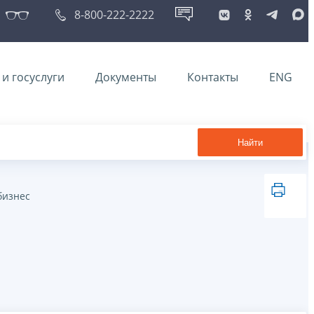
8-800-222-2222
и госуслуги
Документы
Контакты
ENG
Найти
бизнес