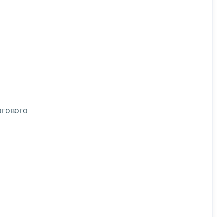
гового
й