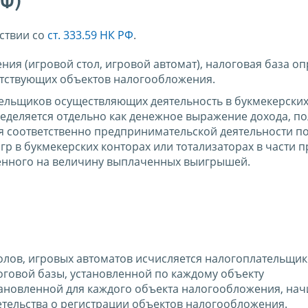
РФ)
тствии со
ст. 333.59 НК РФ
.
ия (игровой стол, игровой автомат), налоговая база оп
етствующих объектов налогообложения.
ельщиков осуществляющих деятельность в букмекерских
ределяется отдельно как денежное выражение дохода, п
 соответственно предпринимательской деятельности п
р в букмекерских конторах или тотализаторах в части 
шенного на величину выплаченных выигрышей.
олов, игровых автоматов исчисляется налогоплательщи
оговой базы, установленной по каждому объекту
тановленной для каждого объекта налогообложения, нач
тельства о регистрации объектов налогообложения.