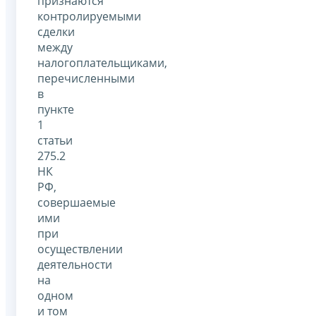
признаются
контролируемыми
сделки
между
налогоплательщиками,
перечисленными
в
пункте
1
статьи
275.2
НК
РФ,
совершаемые
ими
при
осуществлении
деятельности
на
одном
и том