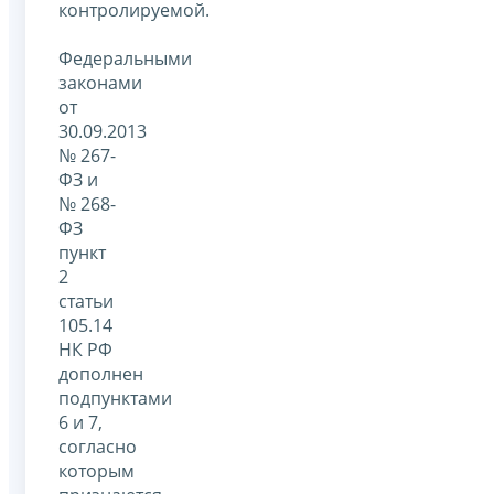
контролируемой.
Федеральными
законами
от
30.09.2013
№ 267-
ФЗ и
№ 268-
ФЗ
пункт
2
статьи
105.14
НК РФ
дополнен
подпунктами
6 и 7,
согласно
которым