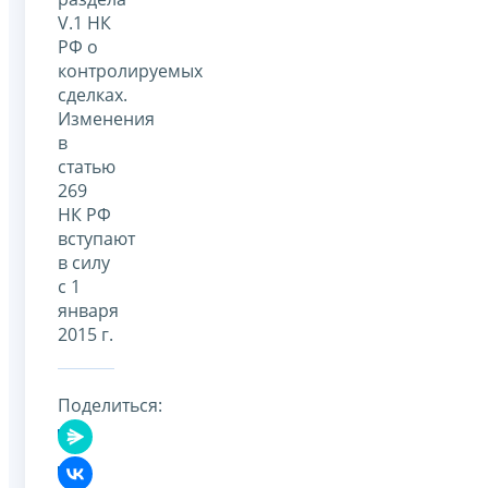
V.1 НК
РФ о
контролируемых
сделках.
Изменения
в
статью
269
НК РФ
вступают
в силу
с 1
января
2015 г.
Поделиться: