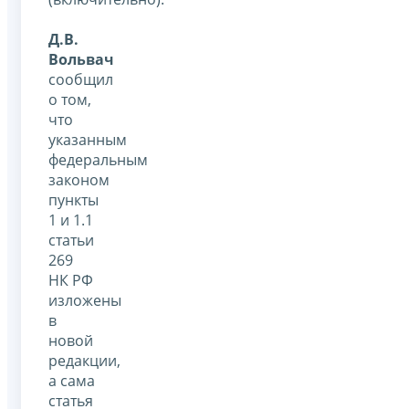
Д.В.
Вольвач
сообщил
о том,
что
указанным
федеральным
законом
пункты
1 и 1.1
статьи
269
НК РФ
изложены
в
новой
редакции,
а сама
статья