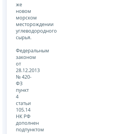
же
новом
морском
месторождении
углеводородного
сырья.
Федеральным
законом
от
28.12.2013
№ 420-
ФЗ
пункт
4
статьи
105.14
НК РФ
дополнен
подпунктом