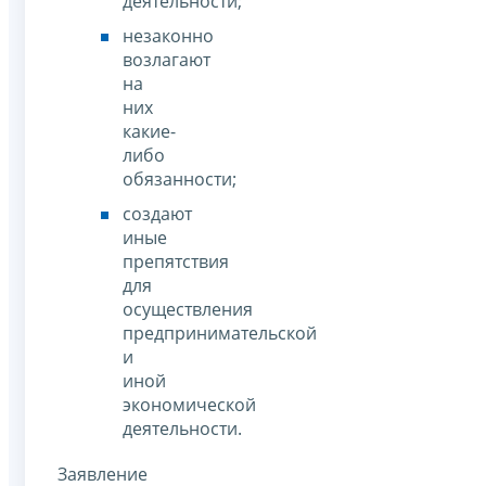
деятельности;
незаконно
возлагают
на
них
какие-
либо
обязанности;
создают
иные
препятствия
для
осуществления
предпринимательской
и
иной
экономической
деятельности.
Заявление