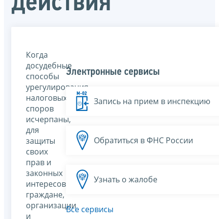
действия
Когда
досудебные
Электронные сервисы
способы
урегулирования
налоговых
Запись на прием в инспекцию
споров
исчерпаны,
для
Обратиться в ФНС России
защиты
своих
прав и
законных
Узнать о жалобе
интересов
граждане,
организации
Все сервисы
и