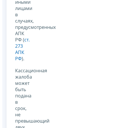
иными
лицами
в
случаях,
предусмотренных
АПК
РФ (
ст.
273
АПК
РФ
).
Кассационная
жалоба
может
быть
подана
в
срок,
не
превышающий
двух