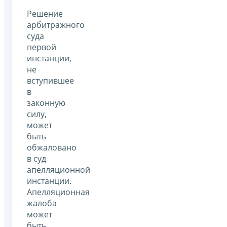
Решение
арбитражного
суда
первой
инстанции,
не
вступившее
в
законную
силу,
может
быть
обжаловано
в суд
апелляционной
инстанции.
Апелляционная
жалоба
может
быть