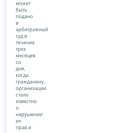
может
быть
подано
в
арбитражный
суд в
течение
трех
месяцев
со
дня,
когда
гражданину,
организации
стало
известно
о
нарушении
их
прав и