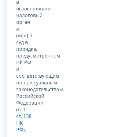
в
вышестоящий
налоговый
орган
и
(или) в
суд в
порядке,
предусмотренном
НК РФ
и
соответствующим
процессуальным
законодательством
Российской
Федерации
(п. 1
ст. 138
НК
РФ
).