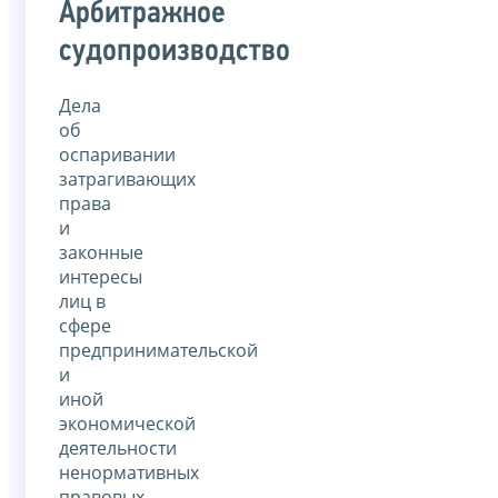
Арбитражное
судопроизводство
Дела
об
оспаривании
затрагивающих
права
и
законные
интересы
лиц в
сфере
предпринимательской
и
иной
экономической
деятельности
ненормативных
правовых