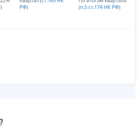
 22%
Квартал (
ст.163 НК
По итогам квартала
Ф
)
РФ
)
(
п.5 ст.174 НК РФ
)
?