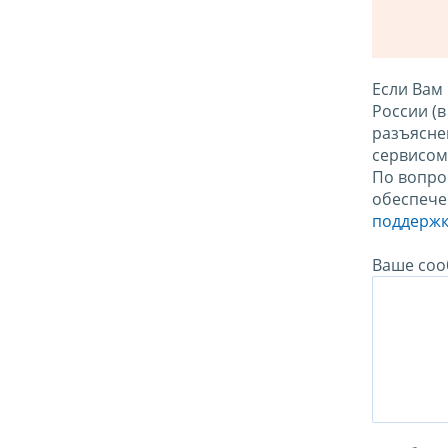
Если Вам
России (
разъясне
сервисо
По вопро
обеспече
поддержк
Ваше соо