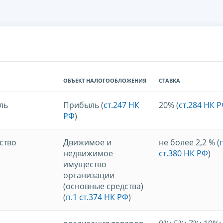
ОБЪЕКТ НАЛОГООБЛОЖЕНИЯ
СТАВКА
ль
Прибыль (
ст.247 НК
20% (
ст.284 НК 
РФ
)
ство
Движимое и
не более 2,2 % (
недвижимое
ст.380 НК РФ
)
имущество
организации
(основные средства)
(
п.1 ст.374 НК РФ
)