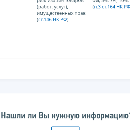
реализация товаров
0%; 5%; 7%; 10%;
(работ, услуг),
(
п.3 ст.164 НК Р
имущественных прав
(
ст.146 НК РФ
)
Нашли ли Вы нужную информацию