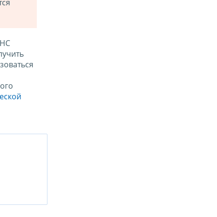
тся
ФНС
лучить
зоваться
ого
ческой