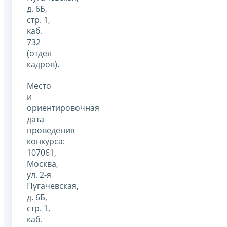
д. 6Б,
стр. 1,
каб.
732
(отдел
кадров).
Место
и
ориентировочная
дата
проведения
конкурса:
107061,
Москва,
ул. 2-я
Пугачевская,
д. 6Б,
стр. 1,
каб.