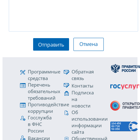
Отмена
Отправить
Программные
Обратная
средства
связь
Перечень
Контакты
обязательных
Подписка
требований
на
Противодействие
новости
коррупции
Об
Госслужба
использовании
в ФНС
информации
России
сайта
Вакансии
Общественный