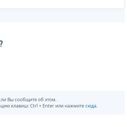
?
сли Вы сообщите об этом.
цию клавиш: Ctrl + Enter или нажмите
сюда
.