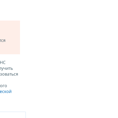
тся
ФНС
лучить
зоваться
ого
ческой