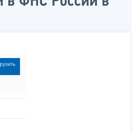
 в ФНС России в
рузить