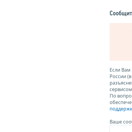
Сообщит
Если Вам
России (
разъясне
сервисо
По вопро
обеспече
поддержк
Ваше соо