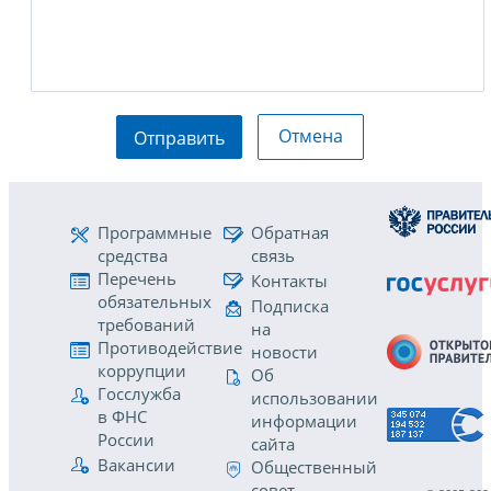
Отмена
Отправить
Программные
Обратная
средства
связь
Перечень
Контакты
обязательных
Подписка
требований
на
Противодействие
новости
коррупции
Об
Госслужба
использовании
в ФНС
информации
России
сайта
Вакансии
Общественный
совет