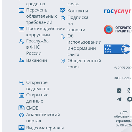
средства
связь
Перечень
Контакты
обязательных
Подписка
требований
на
Противодействие
новости
коррупции
Об
Госслужба
использовании
в ФНС
информации
России
сайта
Вакансии
Общественный
совет
© 2005-202
ФНС Росси
Открытое
ведомство
Открытые
данные
СМЭВ
Дата
Аналитический
обновлени
портал
страницы
09.08.2026
Видеоматериалы