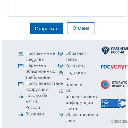
Отмена
Отправить
Программные
Обратная
средства
связь
Перечень
Контакты
обязательных
Подписка
требований
на
Противодействие
новости
коррупции
Об
Госслужба
использовании
в ФНС
информации
России
сайта
Вакансии
Общественный
совет
© 2005-202