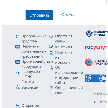
Отмена
Отправить
Программные
Обратная
средства
связь
Перечень
Контакты
обязательных
Подписка
требований
на
Противодействие
новости
коррупции
Об
Госслужба
использовании
в ФНС
информации
России
сайта
Вакансии
Общественный
совет
© 2005-202
ФНС Росси
Открытое