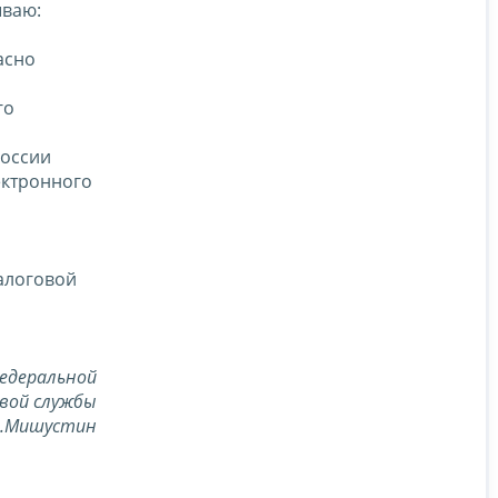
ываю:
асно
го
России
ектронного
алоговой
едеральной
вой службы
В.Мишустин