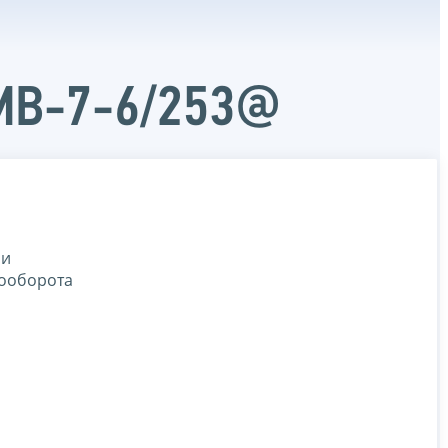
ММВ-7-6/253@
 и
тооборота