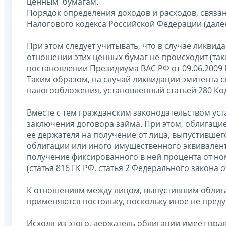
ценным бумагам.
Порядок определения доходов и расходов, связа
Налогового кодекса Российской Федерации (далее
При этом следует учитывать, что в случае ликви
отношении этих ценных бумаг не происходит (так
постановлении Президиума ВАС РФ от 09.06.2009 
Таким образом, на случай ликвидации эмитента 
налогообложения, установленный статьей 280 Код
Вместе с тем гражданским законодательством ус
заключения договора займа. При этом, облигацие
ее держателя на получение от лица, выпустивше
облигации или иного имущественного эквивалент
получение фиксированного в ней процента от н
(статья 816 ГК РФ, статья 2 Федерального закона 
К отношениям между лицом, выпустившим облига
применяются постольку, поскольку иное не пред
Исходя из этого, держатель облигации имеет пра