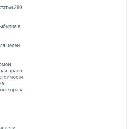
татьи 280
выбытия в
ля целей
ормой
ющая право
 стоимости
на
нные права
очереди