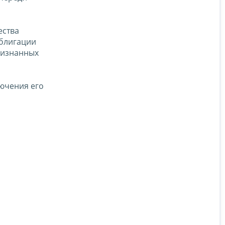
ества
облигации
ризнанных
лючения его