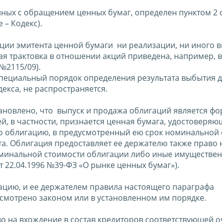
нных с обращением ценных бумаг, определен пунктом 2 с
 – Кодекс).
дации эмитента ценной бумаги ни реализации, ни иного 
ая трактовка в отношении акций приведена, например, в
№2115/09).
специальный порядок определения результата выбытия д
екса, не распространяется.
тановлено, что выпуск и продажа облигаций является ф
й, в частности, признается ценная бумага, удостоверя
го облигацию, в предусмотренный ею срок номинальной
а. Облигация предоставляет ее держателю также право 
оминальной стоимости облигации либо иные имуществе
от 22.04.1996 №39-ФЗ «О рынке ценных бумаг»).
цию, и ее держателем правила настоящего параграфа
усмотрено законом или в установленном им порядке.
во на вхождение в состав кредиторов соответствующей 