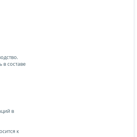
одство.
 в составе
аций в
осится к