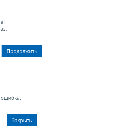
а!
аз.
Продолжить
 ошибка.
Закрыть