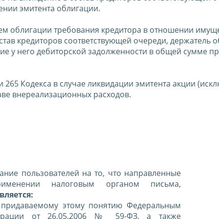
ении эмитента облигации.
лем облигации требования кредитора в отношении имущ
став кредиторов соответствующей очереди, держатель 
ие у него дебиторской задолженности в общей сумме п
тьи 265 Кодекса в случае ликвидации эмитента акции (иск
таве внереализационных расходов.
ние пользователей на то, что направленные
именении налоговым органом письма,
вляется:
 придаваемому этому понятию Федеральным
ерации от 26.05.2006 № 59-ФЗ, а также