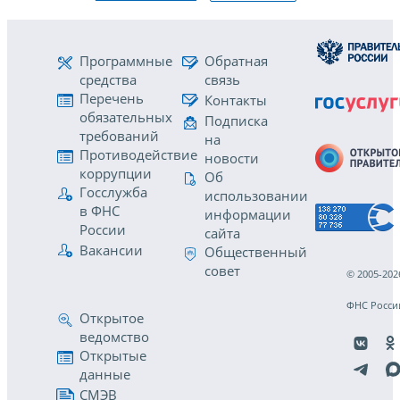
Программные
Обратная
средства
связь
Перечень
Контакты
обязательных
Подписка
требований
на
Противодействие
новости
коррупции
Об
Госслужба
использовании
в ФНС
информации
России
сайта
Вакансии
Общественный
совет
© 2005-202
ФНС Росси
Открытое
ведомство
Открытые
данные
СМЭВ