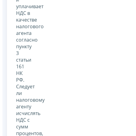
уплачивает
НДС в
качестве
налогового
агента
согласно
пункту
3
статьи
161
НК
РФ.
Следует
ли
налоговому
агенту
исчислять
НДС с
сумм
процентов,