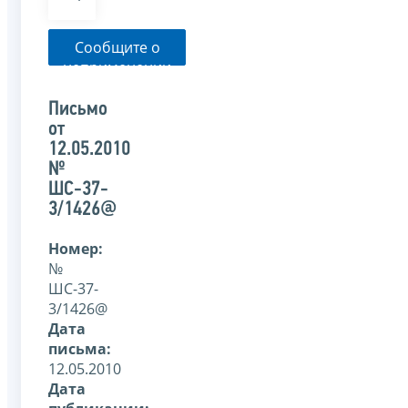
Сообщите о
неприменении
налоговым
органом
Письмо
указанного
от
письма
12.05.2010
№
ШС-37-
3/1426@
Номер:
№
ШС-37-
3/1426@
Дата
письма:
12.05.2010
Дата