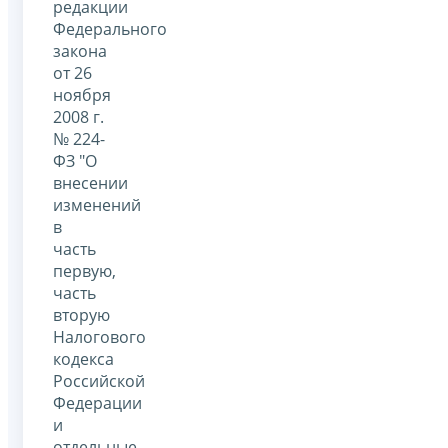
редакции
Федерального
закона
от 26
ноября
2008 г.
№ 224-
ФЗ "О
внесении
изменений
в
часть
первую,
часть
вторую
Налогового
кодекса
Российской
Федерации
и
отдельные