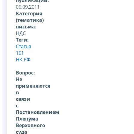
публикации:
06.09.2011
Категория
(тематика)
письма:
НДС
Теги:
Статья
161
НК РФ
Вопрос:
Не
применяются
в
связи
с
Постановлением
Пленума
Верховного
суда