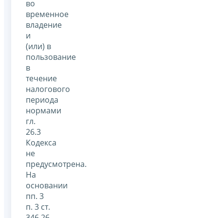
во
временное
владение
и
(или) в
пользование
в
течение
налогового
периода
нормами
гл.
26.3
Кодекса
не
предусмотрена.
На
основании
пп. 3
п. 3 ст.
346.26