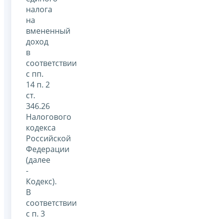
налога
на
вмененный
доход
в
соответствии
с пп.
14 п. 2
ст.
346.26
Налогового
кодекса
Российской
Федерации
(далее
-
Кодекс).
В
соответствии
с п. 3