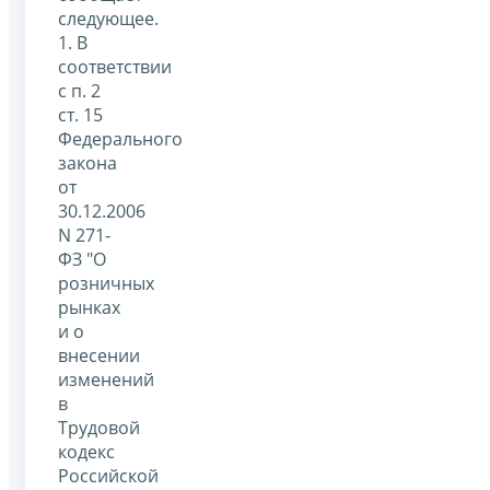
следующее.
1. В
соответствии
с п. 2
ст. 15
Федерального
закона
от
30.12.2006
N 271-
ФЗ "О
розничных
рынках
и о
внесении
изменений
в
Трудовой
кодекс
Российской