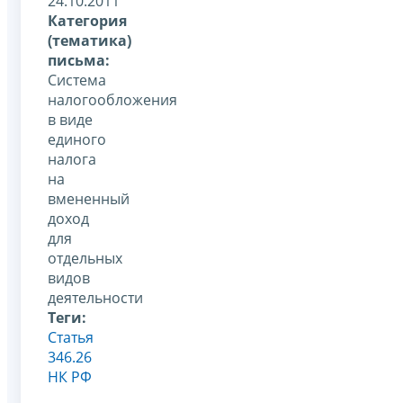
24.10.2011
Категория
(тематика)
письма:
Система
налогообложения
в виде
единого
налога
на
вмененный
доход
для
отдельных
видов
деятельности
Теги:
Статья
346.26
НК РФ