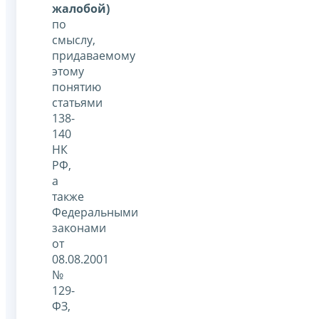
жалобой)
по
смыслу,
придаваемому
этому
понятию
статьями
138-
140
НК
РФ,
а
также
Федеральными
законами
от
08.08.2001
№
129-
ФЗ,