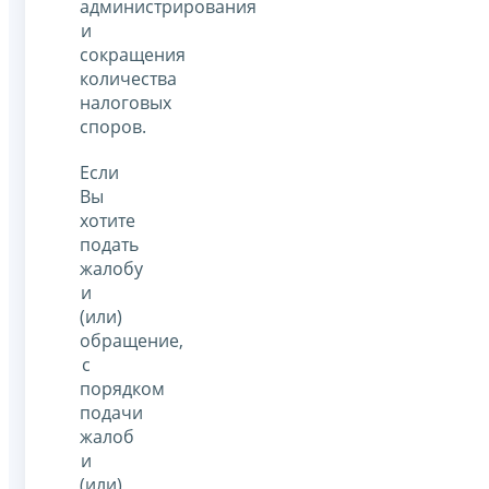
администрирования
и
сокращения
количества
налоговых
споров.
Если
Вы
хотите
подать
жалобу
и
(или)
обращение,
с
порядком
подачи
жалоб
и
(или)