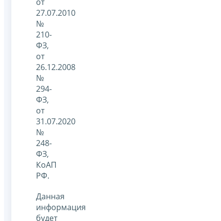
от
27.07.2010
№
210-
ФЗ,
от
26.12.2008
№
294-
ФЗ,
от
31.07.2020
№
248-
ФЗ,
КоАП
РФ.
Данная
информация
будет