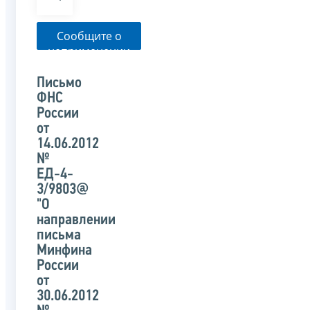
Сообщите о
неприменении
налоговым
органом
Письмо
указанного
ФНС
письма
России
от
14.06.2012
№
ЕД-4-
3/9803@
"О
направлении
письма
Минфина
России
от
30.06.2012