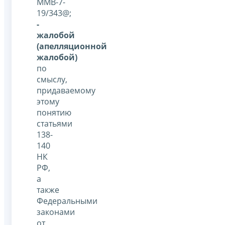
ММВ-7-
19/343@;
-
жалобой
(апелляционной
жалобой)
по
смыслу,
придаваемому
этому
понятию
статьями
138-
140
НК
РФ,
а
также
Федеральными
законами
от