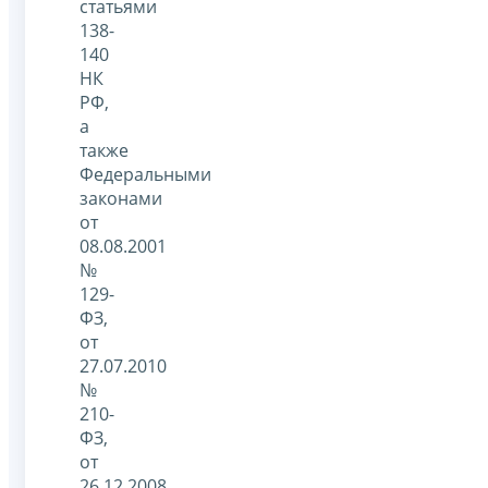
статьями
138-
140
НК
РФ,
а
также
Федеральными
законами
от
08.08.2001
№
129-
ФЗ,
от
27.07.2010
№
210-
ФЗ,
от
26.12.2008