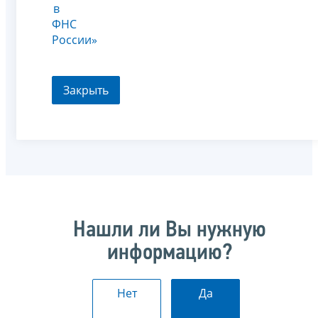
в
ФНС
России»
Закрыть
Нашли ли Вы нужную
информацию?
Нет
Да