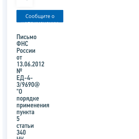
Сообщите о
неприменении
налоговым
органом
Письмо
указанного
ФНС
письма
России
от
13.06.2012
№
ЕД-4-
3/9690@
"О
порядке
применения
пункта
5
статьи
340