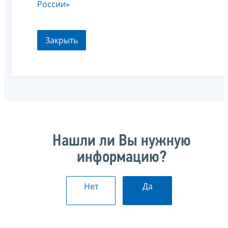
России»
Закрыть
Нашли ли Вы нужную
информацию?
Нет
Да