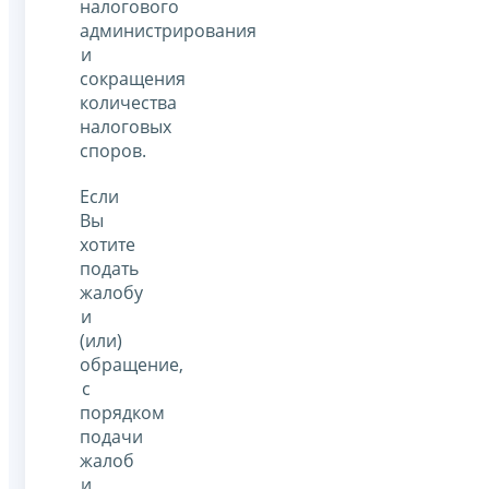
налогового
администрирования
и
сокращения
количества
налоговых
споров.
Если
Вы
хотите
подать
жалобу
и
(или)
обращение,
с
порядком
подачи
жалоб
и