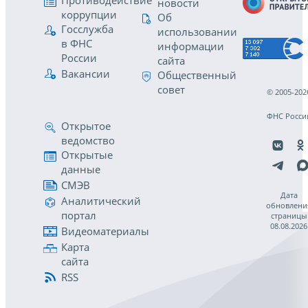
Противодействие
новости
коррупции
Об
Госслужба
использовании
в ФНС
информации
России
сайта
Вакансии
Общественный
совет
© 2005-202
ФНС Росси
Открытое
ведомство
Открытые
данные
СМЭВ
Дата
Аналитический
обновлени
портал
страницы
08.08.2026
Видеоматериалы
Карта
сайта
RSS