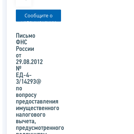
Сообщите о
неприменении
налоговым
органом
Письмо
указанного
ФНС
письма
России
от
29.08.2012
№
ЕД-4-
3/14293@
по
вопросу
предоставления
имущественного
налогового
вычета,
предусмотренного