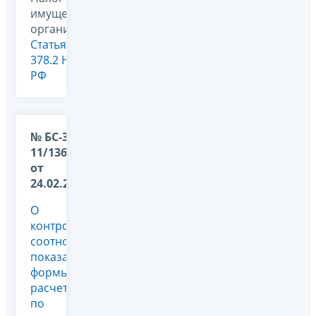
имущество
организаций,
Статья
378.2 НК
РФ
№ БС-36-
11/1367@
от
24.02.2026
О
контрольных
соотношениях
показателей
формы
расчета
по