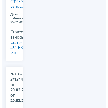
страховым
взносам
Дата
публикации:
25.02.2026
Страховые
взносы,
Статья
431 НК
РФ
№ СД-36-
3/1314@
от
20.02.2026
от
20.02.2026