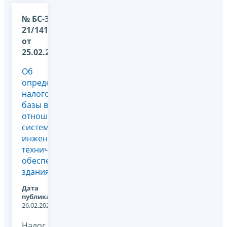
№ БС-36-
21/1411@
от
25.02.2026
Об
определении
налоговой
базы в
отношении
систем
инженерно-
технического
обеспечения
здания
Дата
публикации:
26.02.2026
Налог на