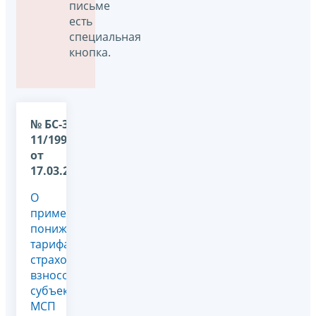
письме
есть
специальная
кнопка.
№ БС-36-
11/1995@
от
17.03.2026
О
применении
пониженного
тарифа
страховых
взносов
субъектами
МСП