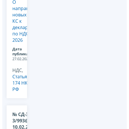
О
направлении
новых
КС к
декларации
по НДС
2026
Дата
публикации:
27.02.2026
НДС,
Статья
174 НК
РФ
№ СД-36-
3/993@ от
10.02.2026