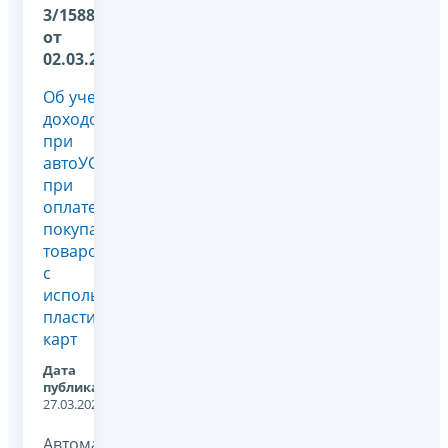
3/1588@
от
02.03.2026
Об учете
доходов
при
автоУСН
при
оплате
покупателями
товаров
с
использованием
пластиковых
карт
Дата
публикации:
27.03.2026
Автоматизированная