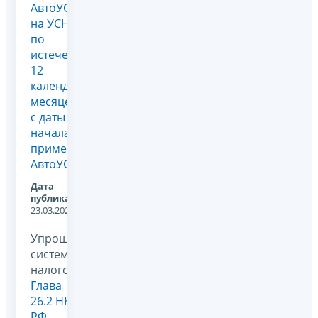
АвтоУСН
на УСН
по
истечении
12
календарных
месяцев
с даты
начала
применения
АвтоУСН
Дата
публикации:
23.03.2026
Упрощенная
система
налогообложения,
Глава
26.2 НК
РФ