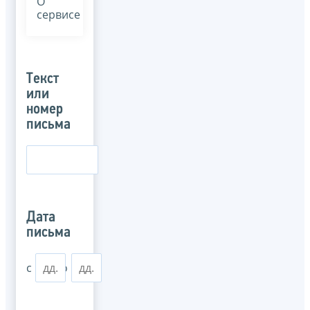
О
сервисе
Текст
или
номер
письма
Дата
письма
с
по