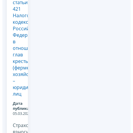
статьи
421
Налогового
кодекса
Российской
Федерации
в
отношении
глав
крестьянских
(фермерских)
хозяйств
–
юридических
лиц
Дата
публикации:
05.03.2026
Страховые
взносы,