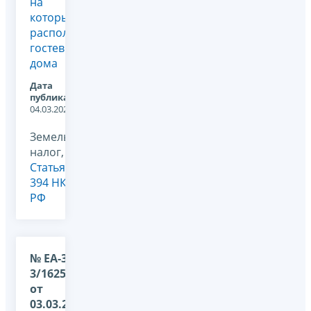
на
которых
расположены
гостевые
дома
Дата
публикации:
04.03.2026
Земельный
налог,
Статья
394 НК
РФ
№ ЕА-36-
3/1625@
от
03.03.2026