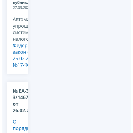
публикации:
27.03.2026
Автоматизированная
упрощенная
система
налогообложения,
Федеральный
закон от
25.02.2022
№17-ФЗ
№ ЕА-36-
3/1467@
от
26.02.2026
О
порядке