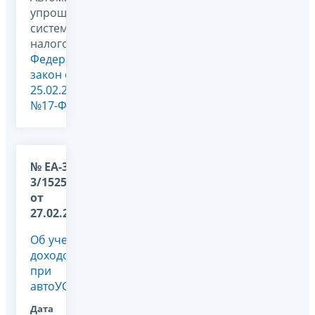
упрощенная
система
налогообложения,
Федеральный
закон от
25.02.2022
№17-ФЗ
№ ЕА-36-
3/1525@
от
27.02.2026
Об учете
доходов
при
автоУСН
Дата