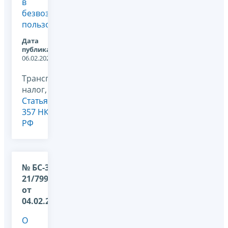
в
безвозмездное
пользование
Дата
публикации:
06.02.2026
Транспортный
налог,
Статья
357 НК
РФ
№ БС-36-
21/799@
от
04.02.2026
О