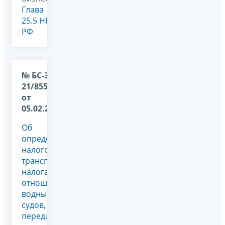
Глава
25.5 НК
РФ
№ БС-36-
21/855@
от
05.02.2026
Об
определении
налогоплательщиков
транспортного
налога в
отношении
водных
судов,
переданных