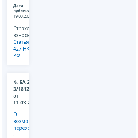
Дата
публикации:
19.03.2026
Страховые
взносы,
Статья
427 НК
РФ
№ ЕА-36-
3/1812@
от
11.03.2026
О
возможности
перехода
с