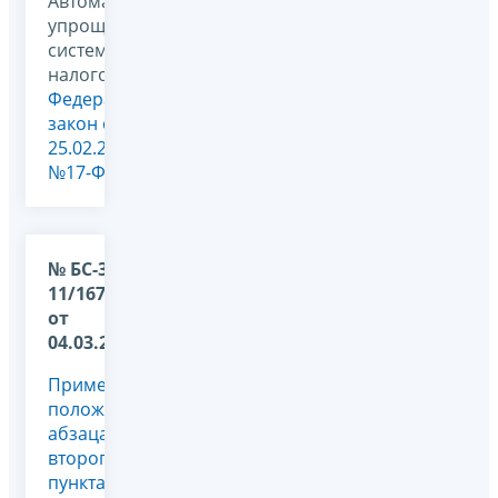
Автоматизированная
упрощенная
система
налогообложения,
Федеральный
закон от
25.02.2022
№17-ФЗ
№ БС-36-
11/1670@
от
04.03.2026
Применение
положений
абзаца
второго
пункта 1