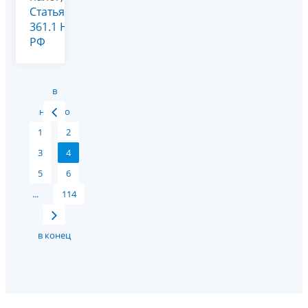
Статья
361.1 НК
РФ
в
начало
1
2
3
4
5
6
...
114
в конец