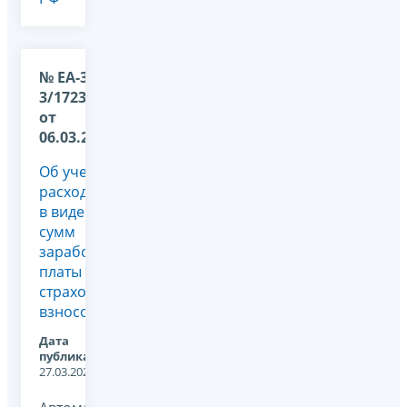
№ ЕА-36-
3/1723@
от
06.03.2026
Об учете
расходов
в виде
сумм
заработной
платы и
страховых
взносов
Дата
публикации:
27.03.2026