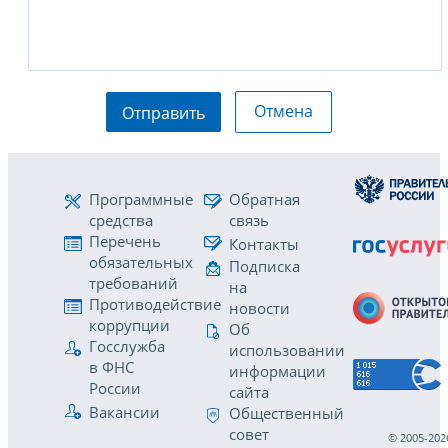
Отмена
Отправить
Программные
Обратная
средства
связь
Перечень
Контакты
обязательных
Подписка
требований
на
Противодействие
новости
коррупции
Об
Госслужба
использовании
в ФНС
информации
России
сайта
Вакансии
Общественный
совет
© 2005-202