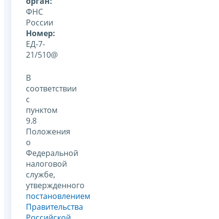
орган:
ФНС
России
Номер:
ЕД-7-
21/510@
В
соответствии
с
пунктом
9.8
Положения
о
Федеральной
налоговой
службе,
утвержденного
постановлением
Правительства
Российской