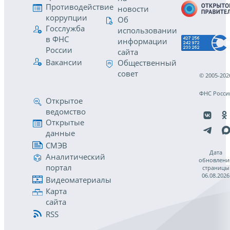
Противодействие
новости
коррупции
Об
Госслужба
использовании
в ФНС
информации
России
сайта
Вакансии
Общественный
совет
© 2005-202
ФНС Росси
Открытое
ведомство
Открытые
данные
СМЭВ
Дата
Аналитический
обновлени
портал
страницы
06.08.2026
Видеоматериалы
Карта
сайта
RSS