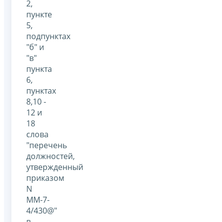
2,
пункте
5,
подпунктах
"б" и
"в"
пункта
6,
пунктах
8,10 -
12 и
18
слова
"перечень
должностей,
утвержденный
приказом
N
ММ-7-
4/430@"
в