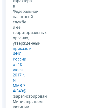
характера
в
Федеральной
налоговой
службе
и ее
территориальных
органах,
утвержденный
приказом
ФНС
России
от 10
июля
2017 г.
N
ММВ-7-
4/540@
(зарегистрирован
Министерством
юстиции