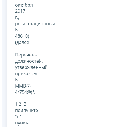
октября
2017
г.,
регистрационный
N
48610)
(далее
-
Перечень
должностей,
утвержденный
приказом
N
ММВ-7-
4/754@)".
1.2. В
подпункте
"в"
пункта