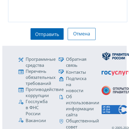
Отмена
Отправить
Программные
Обратная
средства
связь
Перечень
Контакты
обязательных
Подписка
требований
на
Противодействие
новости
коррупции
Об
Госслужба
использовании
в ФНС
информации
России
сайта
Вакансии
Общественный
совет
© 2005-202