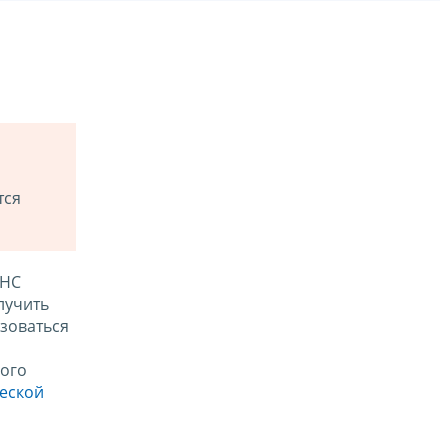
тся
ФНС
лучить
зоваться
ого
ческой