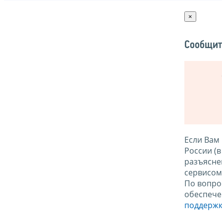
×
Сообщит
Если Вам
России (
разъясне
сервисо
По вопро
обеспече
поддержк