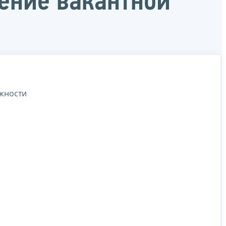
щение вакантной
жности