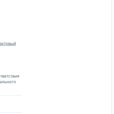
, актовый
тветствия
уального