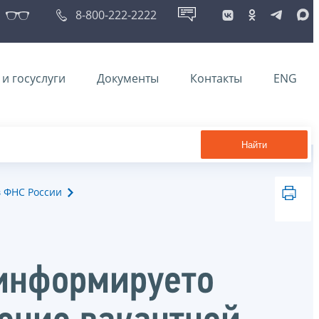
8-800-222-2222
и госуслуги
Документы
Контакты
ENG
Найти
в ФНС России
 информируето