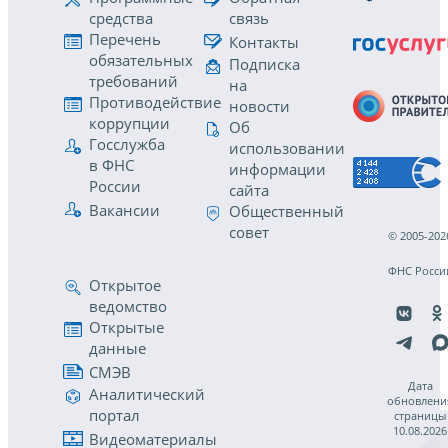
средства
связь
Перечень
Контакты
обязательных
Подписка
требований
на
Противодействие
новости
коррупции
Об
Госслужба
использовании
в ФНС
информации
России
сайта
Вакансии
Общественный
совет
© 2005-202
ФНС Росси
Открытое
ведомство
Открытые
данные
СМЭВ
Дата
Аналитический
обновлени
портал
страницы
10.08.2026
Видеоматериалы