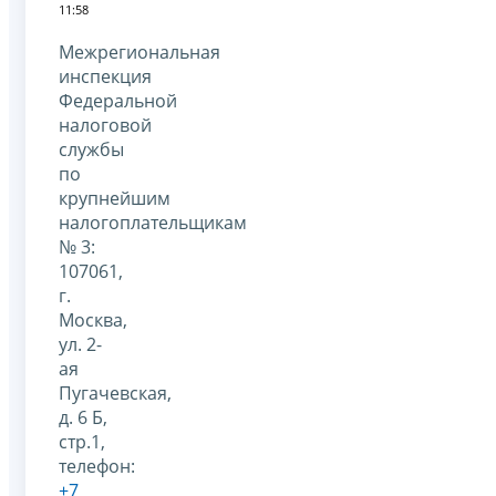
11:58
Межрегиональная
инспекция
Федеральной
налоговой
службы
по
крупнейшим
налогоплательщикам
№ 3:
107061,
г.
Москва,
ул. 2-
ая
Пугачевская,
д. 6 Б,
стр.1,
телефон:
+7