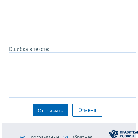
Ошибка в тексте:
Отмена
Отправить
Программные
Обратная