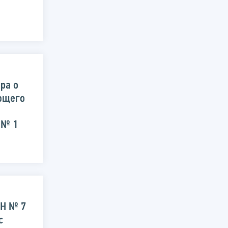
ра о
ющего
 № 1
КН № 7
с