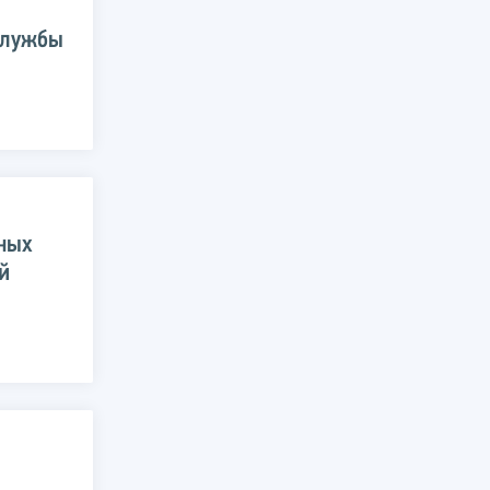
службы
тных
й