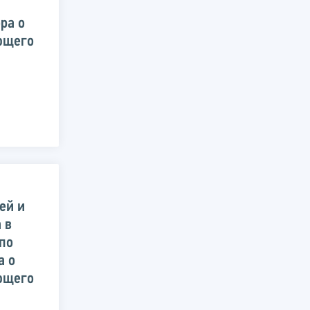
ра о
ющего
ей и
 в
по
а о
ющего