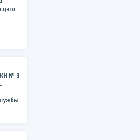
о
ющего
 КН № 8
с
службы