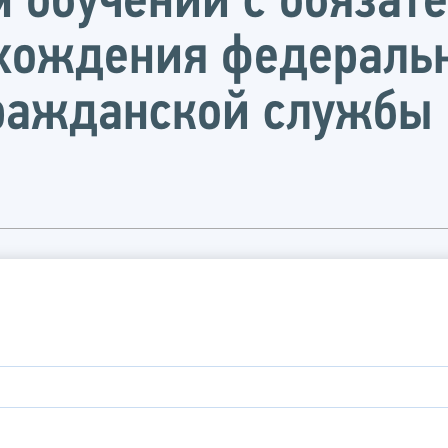
м обучении с обязат
хождения федераль
гражданской службы