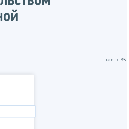
ельством
ной
всего: 35