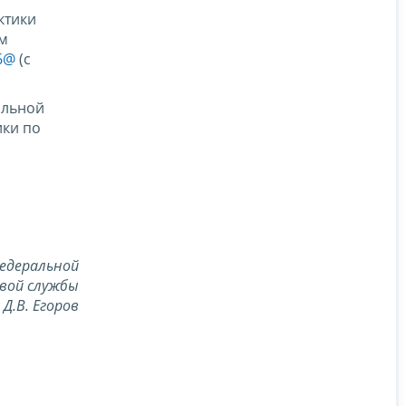
ктики
ом
6@
(с
альной
ики по
едеральной
вой службы
Д.В. Егоров