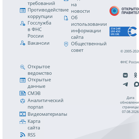
требований
на
Противодействие
новости
коррупции
Об
Госслужба
использовании
в ФНС
информации
России
сайта
Вакансии
Общественный
совет
© 2005-202
ФНС Росси
Открытое
ведомство
Открытые
данные
СМЭВ
Дата
Аналитический
обновлени
портал
страницы
07.08.2026
Видеоматериалы
Карта
сайта
RSS