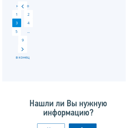
начало
1
2
3
4
5
...
9
в конец
Нашли ли Вы нужную
информацию?