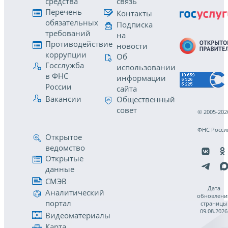
средства
связь
Перечень
Контакты
обязательных
Подписка
требований
на
Противодействие
новости
коррупции
Об
Госслужба
использовании
в ФНС
информации
России
сайта
Вакансии
Общественный
совет
© 2005-202
ФНС Росси
Открытое
ведомство
Открытые
данные
СМЭВ
Дата
Аналитический
обновлени
портал
страницы
09.08.2026
Видеоматериалы
Карта