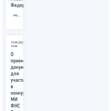
Федерации
Новость
14.04.2023
14:30
О
приеме
документов
для
участия
в
конкурсе
МИ
ФНС