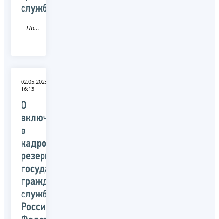
службы
Новость
02.05.2023
16:13
О
включении
в
кадровый
резерв
государственной
гражданской
службы
Российской