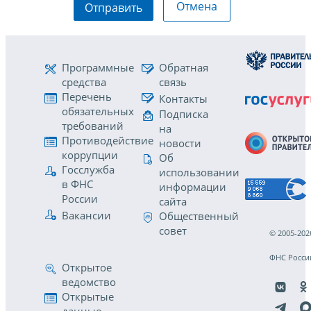
Отмена
Отправить
Программные
Обратная
средства
связь
Перечень
Контакты
обязательных
Подписка
требований
на
Противодействие
новости
коррупции
Об
Госслужба
использовании
в ФНС
информации
России
сайта
Вакансии
Общественный
совет
© 2005-202
ФНС Росси
Открытое
ведомство
Открытые