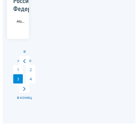
Российской
Федерации
Новость
в
начало
1
2
3
4
в конец