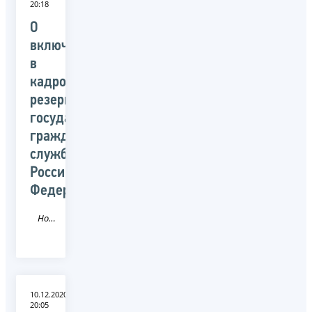
20:18
О
включении
в
кадровый
резерв
государственной
гражданской
службы
Российской
Федерации
Новость
10.12.2020
20:05