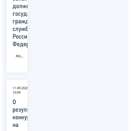
должностей
государственной
гражданской
службы
Российской
Федерации
Новость
11.09.2020
10:09
О
результатах
конкурса
на