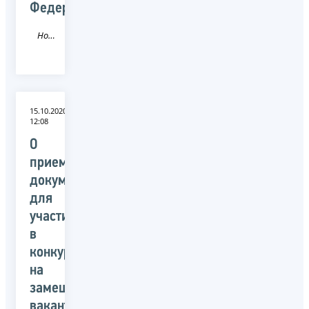
Федерации
Новость
15.10.2020
12:08
О
приеме
документов
для
участия
в
конкурсе
на
замещение
вакантных