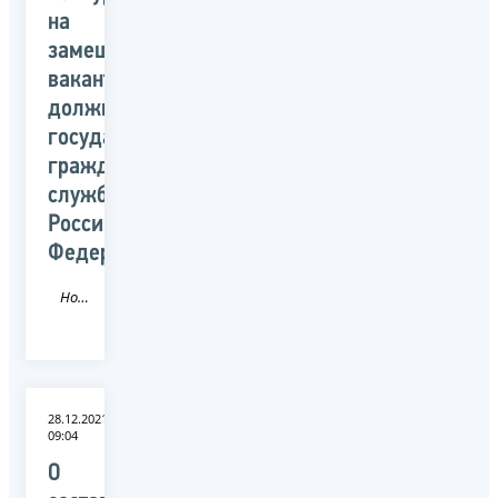
на
замещение
вакантных
должностей
государственной
гражданской
службы
Российской
Федерации
Новость
28.12.2021
09:04
О