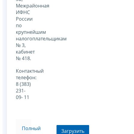
Межрайонная
ИФНС
России
по
крупнейшим
налогоплательщикам
№ 3,
кабинет
№ 418.
Контактный
телефон:
8 (383)
231-
09- 11
Полный
Загрузить