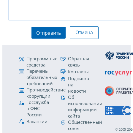
Отмена
Отправить
Программные
Обратная
средства
связь
Перечень
Контакты
обязательных
Подписка
требований
на
Противодействие
новости
коррупции
Об
Госслужба
использовании
в ФНС
информации
России
сайта
Вакансии
Общественный
совет
© 2005-202