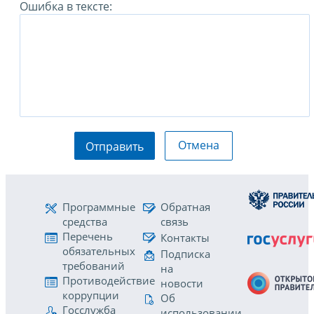
Ошибка в тексте:
Отмена
Отправить
Программные
Обратная
средства
связь
Перечень
Контакты
обязательных
Подписка
требований
на
Противодействие
новости
коррупции
Об
Госслужба
использовании