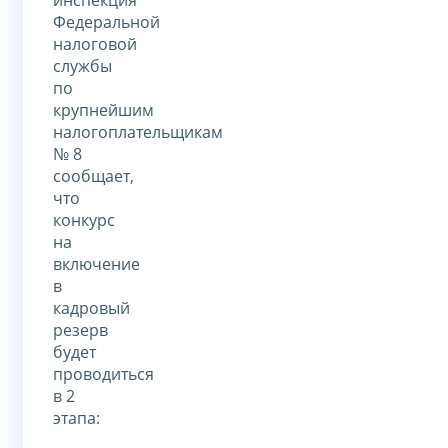
инспекция
Федеральной
налоговой
службы
по
крупнейшим
налогоплательщикам
№ 8
сообщает,
что
конкурс
на
включение
в
кадровый
резерв
будет
проводиться
в 2
этапа: