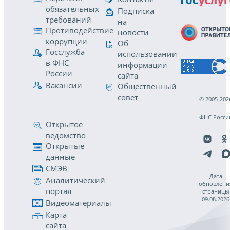
обязательных
Подписка
требований
на
Противодействие
новости
коррупции
Об
Госслужба
использовании
в ФНС
информации
России
сайта
Вакансии
Общественный
совет
© 2005-202
ФНС Росси
Открытое
ведомство
Открытые
данные
СМЭВ
Дата
Аналитический
обновлени
портал
страницы
09.08.2026
Видеоматериалы
Карта
сайта