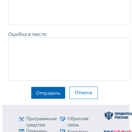
Ошибка в тексте:
Отмена
Отправить
Программные
Обратная
средства
связь
Перечень
Контакты