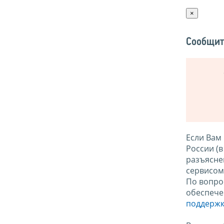
×
Сообщит
Если Вам
России (
разъясне
сервисо
По вопро
обеспече
поддержк