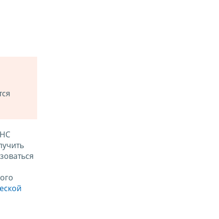
тся
ФНС
лучить
зоваться
ого
ческой