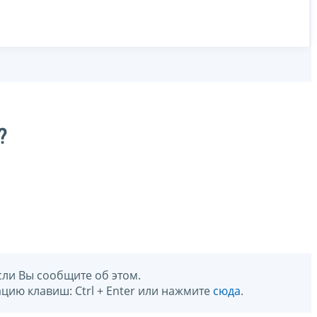
?
сли Вы сообщите об этом.
цию клавиш: Ctrl + Enter или нажмите
сюда
.