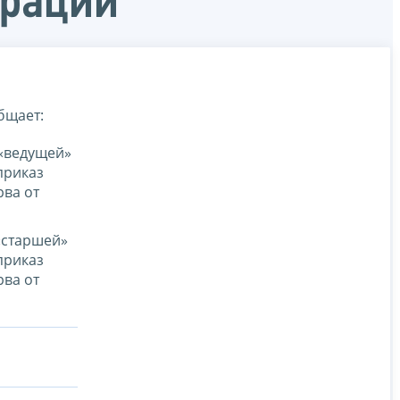
ерации
бщает:
 «ведущей»
приказ
ва от
«старшей»
приказ
ва от