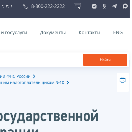
8-800-222-2222
и госуслуги
Документы
Контакты
ENG
Найти
ии ФНС России
йшим налогоплательщикам №10
осударственной