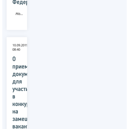
Федерации
Новость
10.09.2019
08:40
О
приеме
документов
для
участия
в
конкурсе
на
замещение
вакантных