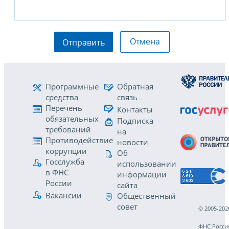
Отмена
Отправить
Программные
Обратная
средства
связь
Перечень
Контакты
обязательных
Подписка
требований
на
Противодействие
новости
коррупции
Об
Госслужба
использовании
в ФНС
информации
России
сайта
Вакансии
Общественный
совет
© 2005-202
ФНС Росси