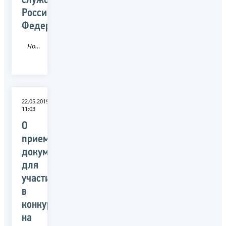
службы
Российской
Федерации
Новость
22.05.2019
11:03
О
приеме
документов
для
участия
в
конкурсе
на