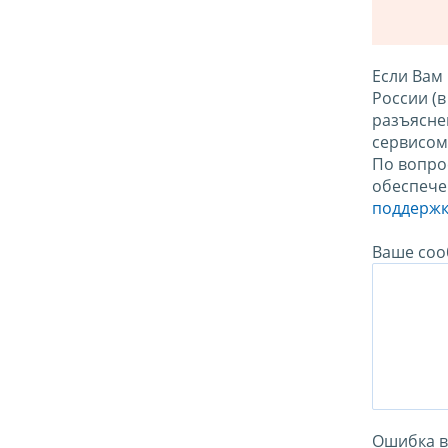
Если Вам
России (
разъясне
сервисо
По вопро
обеспече
поддержк
Ваше соо
Ошибка в 