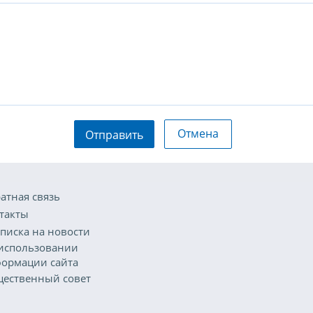
Отмена
Отправить
атная связь
такты
писка на новости
использовании
ормации сайта
ественный совет