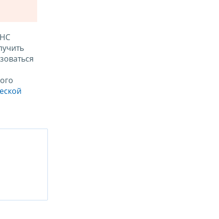
ФНС
лучить
зоваться
ого
ческой