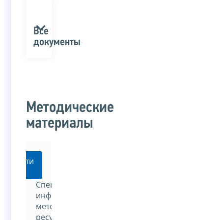
Все
документы
Методические
материалы
Перейти
Специализированный
информационно-
методический
ресурс