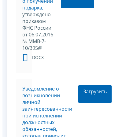
о получении
подарка,
утверждено
приказом
ФНС России
от 06.07.2016
№ ММВ-7-
10/395@
DOCX
Уведомление о
Загрузить
возникновении
личной
заинтересованности
при исполнении
должностных
обязанностей,
которая приводит