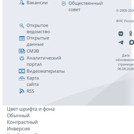
Вакансии
Общественный
совет
© 2005-202
ФНС Росси
Открытое
ведомство
Открытые
данные
СМЭВ
Дата
Аналитический
обновлени
портал
страницы
06.08.2026
Видеоматериалы
Карта
сайта
RSS
Цвет шрифта и фона
Обычный
Контрастный
Инверсия