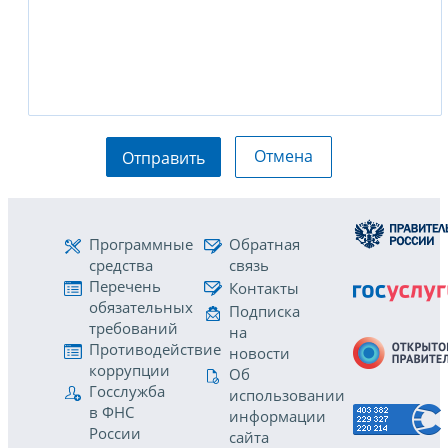
Отмена
Отправить
Программные
Обратная
средства
связь
Перечень
Контакты
обязательных
Подписка
требований
на
Противодействие
новости
коррупции
Об
Госслужба
использовании
в ФНС
информации
России
сайта