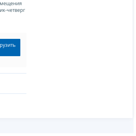
азмещения
ик-четверг
рузить