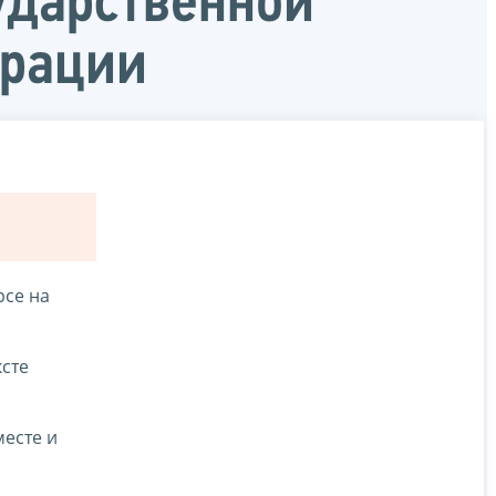
ударственной
ерации
рсе на
сте
месте и