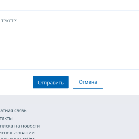
тексте:
Отмена
Отправить
атная связь
такты
писка на новости
использовании