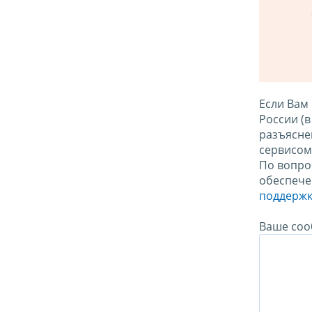
Если Вам
России (
разъясне
сервисо
По вопро
обеспече
поддержк
Ваше соо