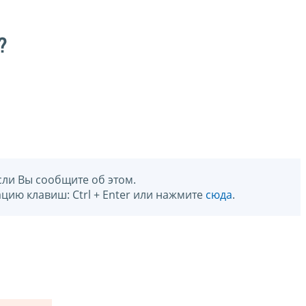
?
сли Вы сообщите об этом.
цию клавиш: Ctrl + Enter или нажмите
сюда
.