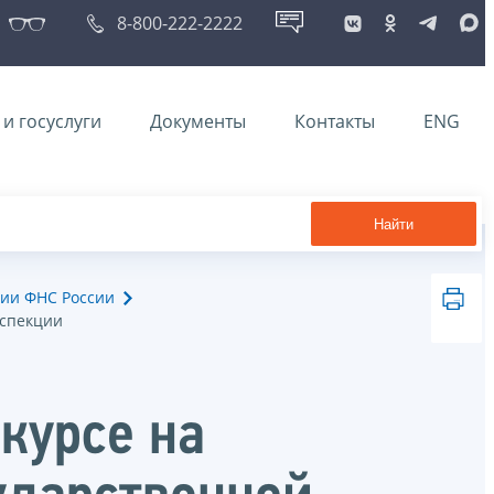
8-800-222-2222
и госуслуги
Документы
Контакты
ENG
Найти
ии ФНС России
нспекции
курсе на