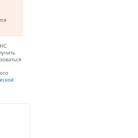
тся
ФНС
лучить
зоваться
ого
ческой