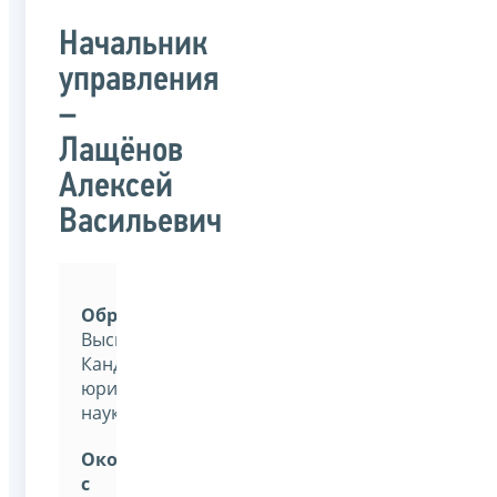
Начальник
управления
–
Лащёнов
Алексей
Васильевич
Образование:
Высшее.
Кандидат
юридических
наук.
Окончил
с