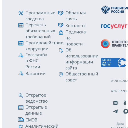
Программные
Обратная
средства
связь
Перечень
Контакты
обязательных
Подписка
требований
на
Противодействие
новости
коррупции
Об
Госслужба
использовании
в ФНС
информации
России
сайта
Вакансии
Общественный
совет
© 2005-202
ФНС Росси
Открытое
ведомство
Открытые
данные
СМЭВ
Дата
Аналитический
обновлени