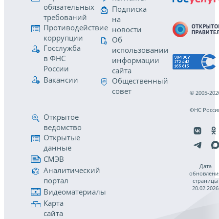
обязательных
Подписка
требований
на
Противодействие
новости
коррупции
Об
Госслужба
использовании
в ФНС
информации
России
сайта
Вакансии
Общественный
совет
© 2005-202
ФНС Росси
Открытое
ведомство
Открытые
данные
СМЭВ
Дата
Аналитический
обновлени
портал
страницы
20.02.2026
Видеоматериалы
Карта
сайта