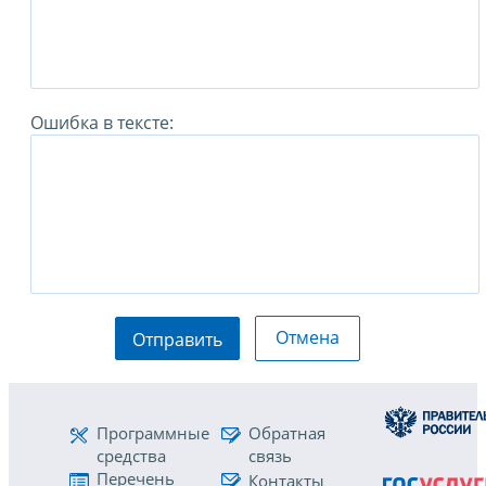
Ошибка в тексте:
Отмена
Отправить
Программные
Обратная
средства
связь
Перечень
Контакты