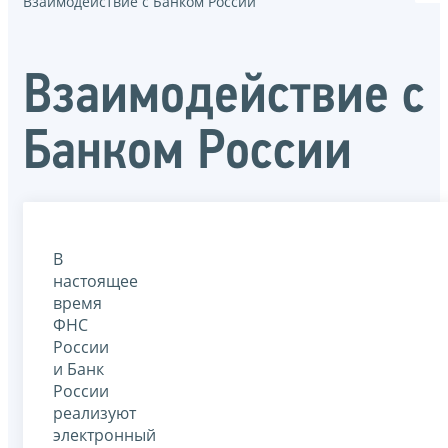
Взаимодействие с Банком России
Взаимодействие с
Банком России
В
настоящее
время
ФНС
России
и Банк
России
реализуют
электронный