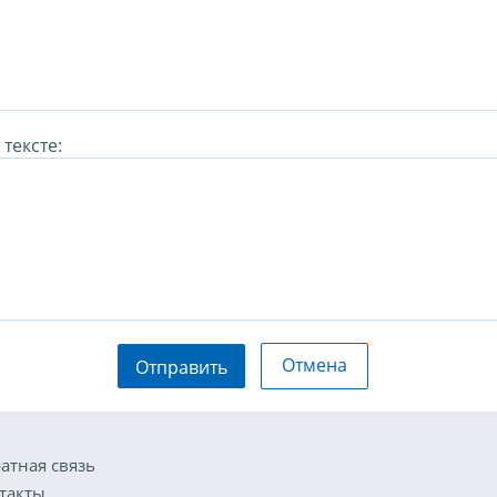
тексте:
Отмена
Отправить
атная связь
такты