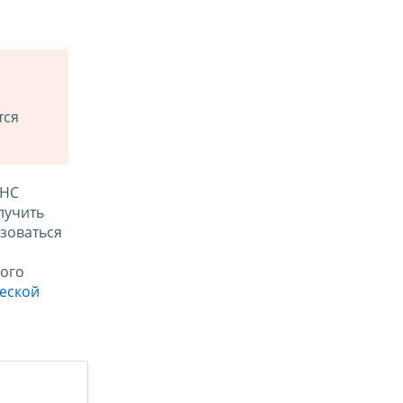
тся
ФНС
лучить
зоваться
ого
ческой