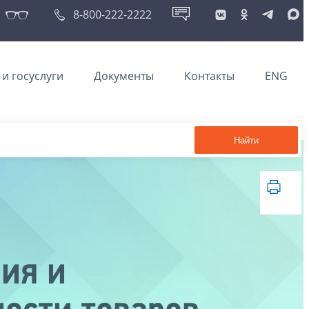
8-800-222-2222
и госуслуги
Документы
Контакты
ENG
Найти
ия и