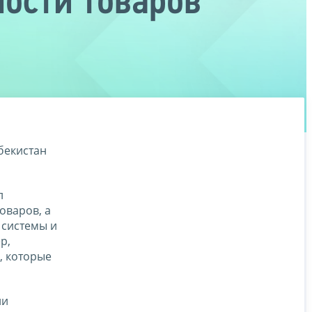
ости товаров
бекистан
л
оваров, а
 системы и
р,
, которые
ли