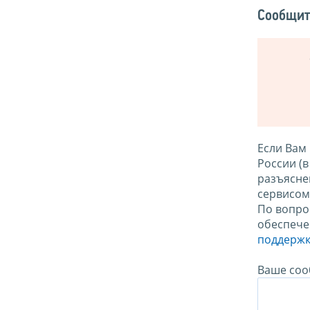
Сообщит
Если Вам
России (
разъясне
сервисо
По вопро
обеспече
поддержк
Ваше соо