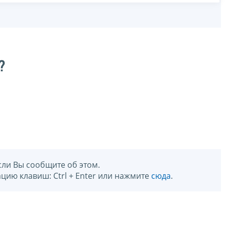
?
сли Вы сообщите об этом.
цию клавиш: Ctrl + Enter или нажмите
сюда
.