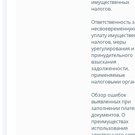
имущественных
налогов.
Ответственность з
несвоевременную
уплату имуществе
налогов, меры
урегулирования и
принудительного
взыскания
задолженности,
применяемые
налоговыми орга
Обзор ошибок
выявленных при
заполнении плат
документов. О
преимуществах
использования
электронного сер