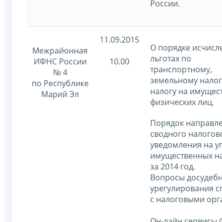
России
.
11.09.2015
О порядке исчисл
Межрайонная
льготах по
ИФНС России
10.00
транспортному,
№ 4
земельному налог
по Республике
налогу на имущес
Марий Эл
физических лиц.
Порядок направл
сводного налогов
уведомления на у
имущественных н
за 2014 год.
Вопросы досудеб
урегулирования с
с налоговыми орг
Он-лайн сервисы