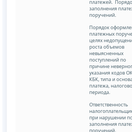
платежей. Поряд
заполнения плат
поручений.
Порядок оформле
платежных поруче
целях недопущен
роста объемов
невыясненных
поступлений по
причине неверно
указания кодов О
КБК, типа и основ
платежа, налогов
периода.
Ответственность
налогоплательщи
при нарушении п
заполнения плат
поручений.