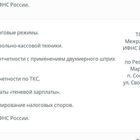
ФНС России.
оговые режимы.
Т
Межр
ольно-кассовой техники.
ИФНС 
отчетности с применением двухмерного штрих
по Ре
Мар
п. С
четности по ТКС.
ул. Св
аты «теневой зарплаты».
лирование налоговых споров.
ФНС России.