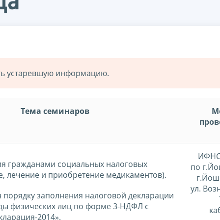
да
ать устаревшую информацию.
Тема семинаров
М
пров
ИФНС
ия гражданами социальных налоговых
по г.Йо
е, лечение и приобретение медикаментов).
г.Йош
ул. Воз
 порядку заполнения налоговой декларации
оды физических лиц по форме 3-НДФЛ с
ка
ларация-2014».