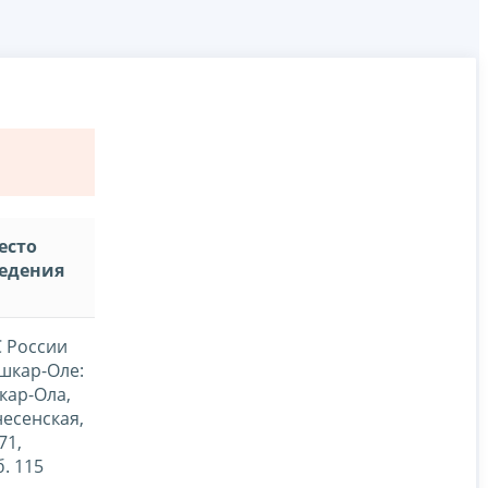
есто
едения
 России
шкар-Оле:
кар-Ола,
несенская,
71,
б. 115