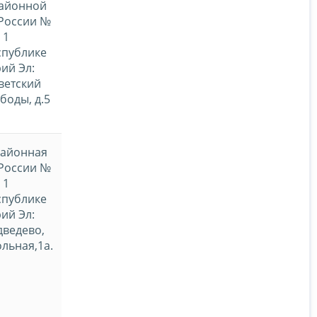
айонной
России №
1
спублике
ий Эл:
оветский
ободы, д.5
айонная
России №
1
спублике
ий Эл:
дведево,
ольная,1а.