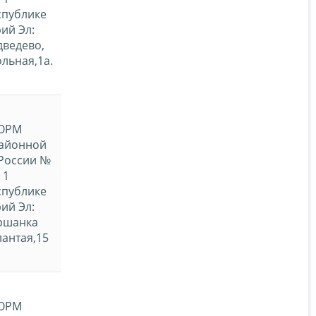
спублике
ий Эл:
дведево,
ольная,1а.
ОРМ
айонной
России №
1
спублике
ий Эл:
ршанка
лантая,15
ОРМ