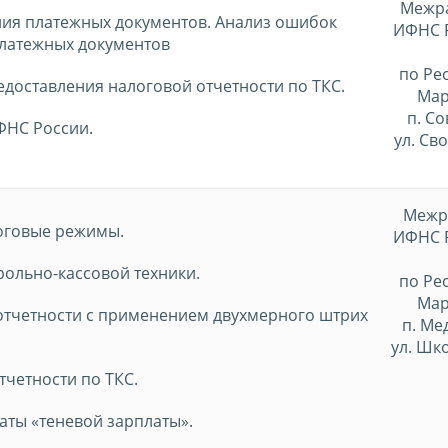
Межр
ия платежных документов. Анализ ошибок
ИФНС 
латежных документов
по Ре
доставления налоговой отчетности по ТКС.
Мар
п. С
ФНС России.
ул. Св
Межр
оговые режимы.
ИФНС 
ольно-кассовой техники.
по Ре
Мар
отчетности с применением двухмерного штрих
п. Ме
ул. Шк
тчетности по ТКС.
аты «теневой зарплаты».