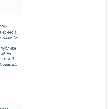
ОРМ
айонной
России №
1
спублике
ий Эл:
оветский
ободы, д.5