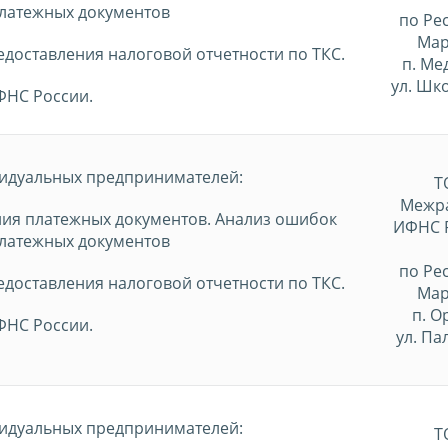
латежных документов
по Ре
Мар
доставления налоговой отчетности по ТКС.
п. Ме
ул. Шк
ФНС России.
идуальных предпринимателей:
Т
Межр
ия платежных документов. Анализ ошибок
ИФНС 
латежных документов
по Ре
доставления налоговой отчетности по ТКС.
Мар
п. О
ФНС России.
ул. Па
идуальных предпринимателей:
Т