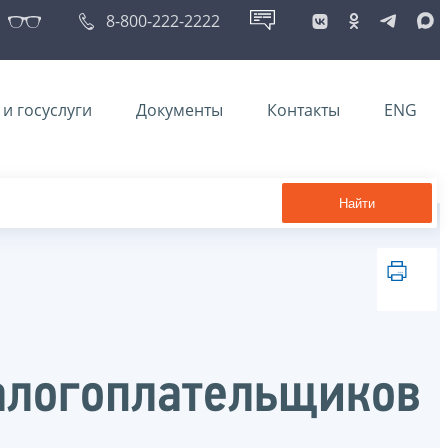
8-800-222-2222
и госуслуги
Документы
Контакты
ENG
Найти
алогоплательщиков