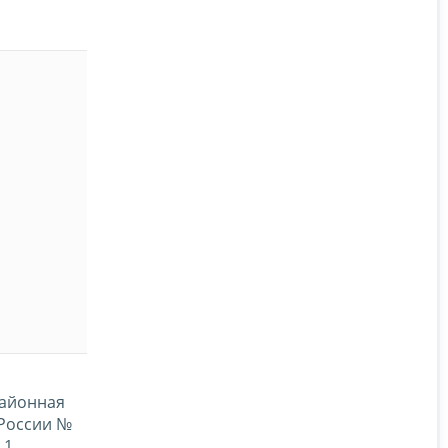
айонная
России №
1