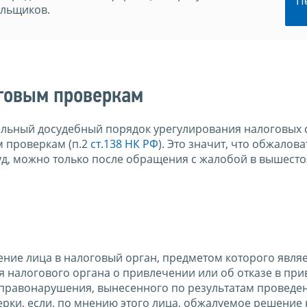
П
ельщиков.
говым проверкам
ельный досудебный порядок урегулирования налоговых 
 проверкам (п.2
ст.138 НК РФ
). Это значит, что обжалова
уд, можно только после обращения с жалобой в вышест
ие лица в налоговый орган, предметом которого являе
 налогового органа о привлечении или об отказе в при
 правонарушения, вынесенного по результатам проведе
рки, если, по мнению этого лица, обжалуемое решение