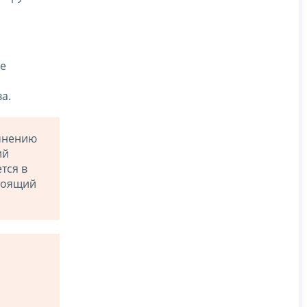
ие
ва.
 мнению
ий
тся в
стоящий