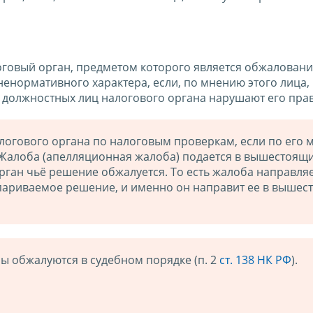
говый орган, предметом которого является обжалован
ненормативного характера, если, по мнению этого лица,
е должностных лиц налогового органа нарушают его пра
огового органа по налоговым проверкам, если по его
 Жалоба (апелляционная жалоба) подается в вышестоящ
рган чьё решение обжалуется. То есть жалоба направляе
париваемое решение, и именно он направит ее в выше
 обжалуются в судебном порядке (п. 2
ст. 138 НК РФ
).