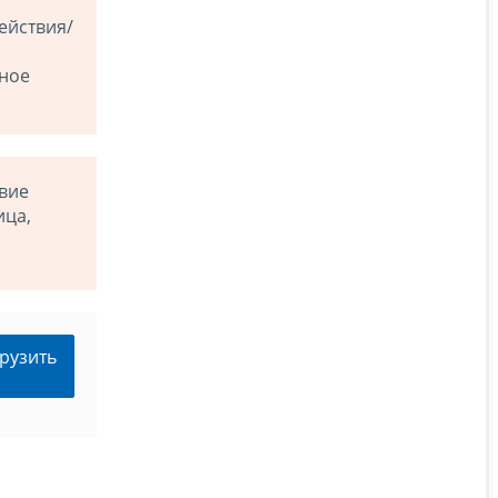
ействия/
ное
твие
ица,
рузить