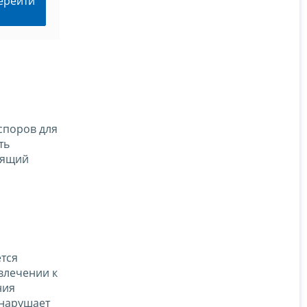
ерейти
споров для
ть
оящий
тся
влечении к
ния
 нарушает