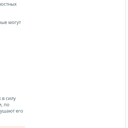
ностных
рые могут
 в силу
, по
рушают его