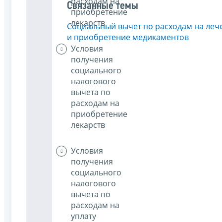
расходам на
Связанные темы
приобретение
лекарств
Социальный вычет по расходам на леч
и приобретение медикаментов
Условия
получения
социального
налогового
вычета по
расходам на
приобретение
лекарств
Условия
получения
социального
налогового
вычета по
расходам на
уплату