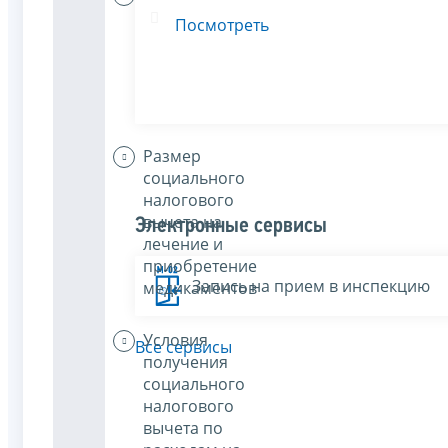
включаемые
Посмотреть
в состав
социального
налогового
вычета
Размер
социального
налогового
вычета на
Электронные сервисы
лечение и
приобретение
Запись на прием в инспекцию
медикаментов
Условия
Все сервисы
получения
социального
налогового
вычета по