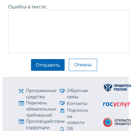
Ошибка в тексте:
Отмена
Отправить
Программные
Обратная
средства
связь
Перечень
Контакты
обязательных
Подписка
требований
на
Противодействие
новости
коррупции
Об