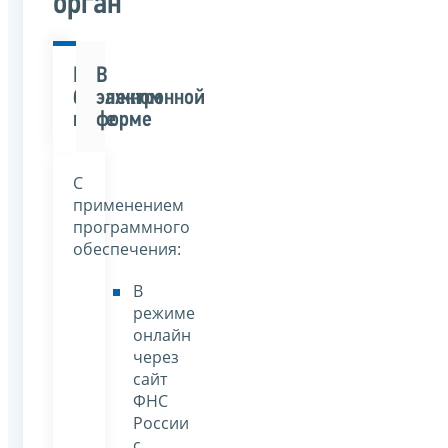
орган
В
В
бумажном
электронной
виде
форме
С
применением
программного
обеспечения:
В
режиме
онлайн
через
сайт
ФНС
России
с