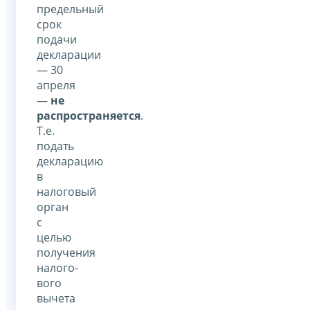
предельный
срок
подачи
декларации
— 30
апреля
—
не
распространяется
.
Т.е.
подать
декларацию
в
налоговый
орган
с
целью
получения
налого­
вого
вычета