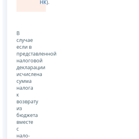
НК
).
В
случае
если в
представленной
налоговой
декларации
исчислена
сумма
налога
к
возврату
из
бюджета
вместе
с
нало­