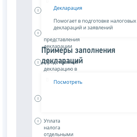
Декларация
Представление
декларации
Помогает в подготовке налоговых
деклараций и заявлений
Сроки
представления
декларации
Примеры заполнения
деклараций
Представляем
декларацию в
налоговый
Посмотреть
орган
Уплата
налога
Уплата
налога
отдельными