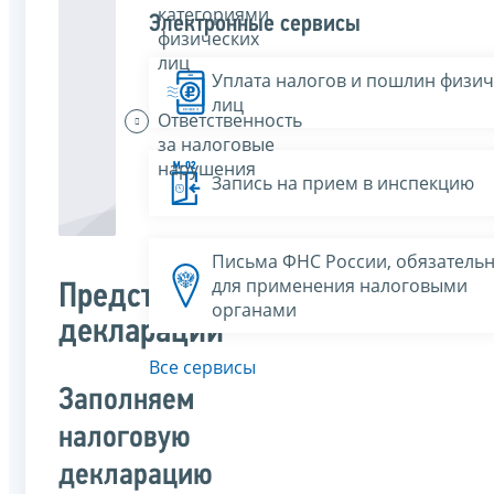
категориями
Электронные сервисы
физических
лиц
Уплата налогов и пошлин физич
лиц
Ответственность
за налоговые
нарушения
Запись на прием в инспекцию
Письма ФНС России, обязатель
для применения налоговыми
Представление
органами
декларации
Все сервисы
Заполняем
налоговую
декларацию