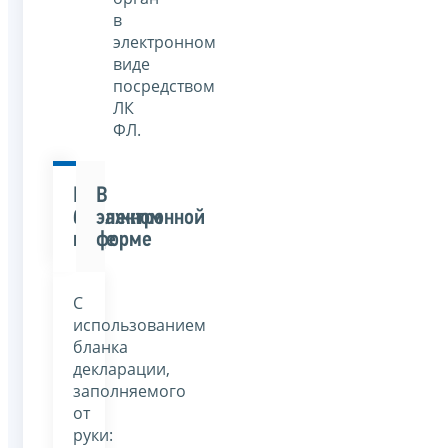
в
электронном
виде
посредством
ЛК
ФЛ.
В
В
бумажном
электронной
виде
форме
С
использованием
бланка
декларации,
заполняемого
от
руки: