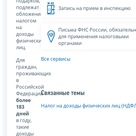
подарков,
подлежат
Запись на прием в инспекцию
обложению
налогом
на
Письма ФНС России, обязатель
доходы
для применения налоговыми
физических
органами
лиц.
Все сервисы
Для
граждан,
проживающих
в
Российской
Связанные темы
Федерации
более
Налог на доходы физических лиц (НДФ
183
дней
в году,
такие
доходы