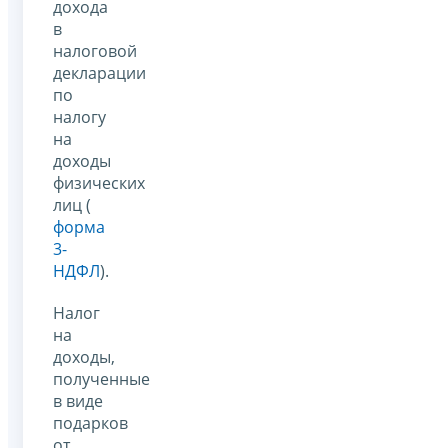
дохода
в
налоговой
декларации
по
налогу
на
доходы
физических
лиц (
форма
3-
НДФЛ
).
Налог
на
доходы,
полученные
в виде
подарков
от