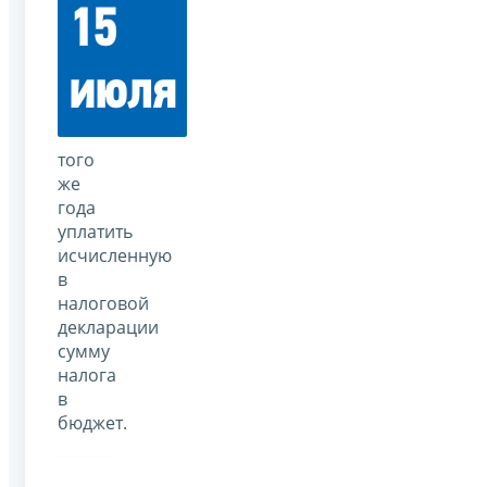
15
июля
того
же
года
уплатить
исчисленную
в
налоговой
декларации
сумму
налога
в
бюджет.