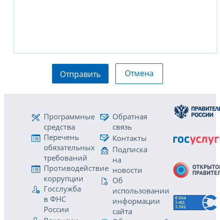
Отмена
Отправить
Программные
Обратная
средства
связь
Перечень
Контакты
обязательных
Подписка
требований
на
Противодействие
новости
коррупции
Об
Госслужба
использовании
в ФНС
информации
России
сайта