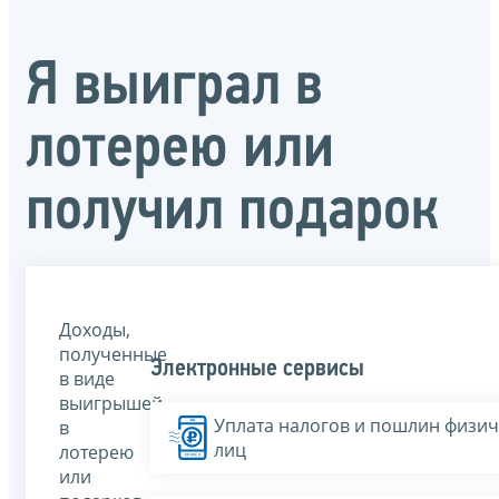
Я выиграл в
лотерею или
получил подарок
Доходы,
полученные
Электронные сервисы
в виде
выигрышей
Уплата налогов и пошлин физич
в
лиц
лотерею
или